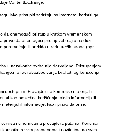
beđuje ContentExchange.
ako pristupiti sadržaju sa interneta, koristiti ga i
avo da onemogući pristup u kratkom vremenskom
va pravo da onemogući pristup veb-sajtu na duži
 poremećaja ili prekida u radu trećih strana (npr.
sa u nezakonite svrhe nije dozvoljeno. Pristupanjem
xchange.me radi obezbeđivanja kvalitetnog korišćenja
ini dostupnim. Provajder ne kontroliše materijal i
ati kao posledica korišćenja takvih informacija ili
aterijal ili informacije, kao i pravo da briše,
rvisa i smernicama provajdera putanja. Korisnici
i korisnike o svim promenama i novitetima na svim