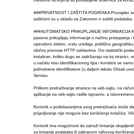
mestima na kojima su postavljene smernice za korišće
###PRIVATNOST I ZAŠTITA PODATAKA Provajder servisa s
zaštićeni su u skladu sa Zakonom o zaštiti podataka.
###AUTOMATSKO PRIKUPLJANJE INFORMACIJA Kada posećuj
pasivno prikupljaju informacije o načinu pristupanja i
operativni sistem, vrstu uređaja, približnu geografsk
obično prenose HTTP zahtevima. Ovi statistički podaci
instaliran, koliko dugo se zadržavaju na toj stranici, v
u načelu nisu identifikacionog tipa i koristiće se sa
jedinstvene identifikatore (u daljem tekstu Otisak uređa
Servisu.
Prilikom pretraživanja stranica na veb-sajtu, na raču
aplikacije na veb-sajtu radile ispravno, a istovremen
Korisnik u podešavanjima svog pretraživača može da se
prijavljivanje nije moguće bez korišćenja kolačića. Vi
Korisnik ima mogučnost da zatraži brisanje skupljeni
za brisanje podataka ili zabranom njihovog korišćenja