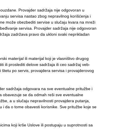
ouzdane. Provajder sadržaja nije odgovoran u
vanju servisa nastao zbog nepravilnog korišćenja i
 ne može obezbediti servise u slučaju kvara na mreži
zbeđivanje servisa. Provajder sadržaja nije odgovoran
ržaja zadržava pravo da ukloni svaki neprikladan
ski materijal ili materijal koji je vlasništvo drugog
i ili proslediti delove sadržaja ili ceo sadržaj veb-
li štetu po servis, provajdera servisa i provajderovog
der sadržaja odgovara na sve eventualne pritužbe i
ja obavezuje se da odmah reši sve eventualne
žbe, a u slučaju nepravilnosti provajdera putanja,
 i da o tome obavesti korisnike. Sve pritužbe koje se
a koji krše Uslove ili postupaju u suprotnosti sa