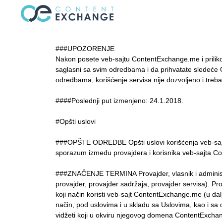
###UPOZORENJE
Nakon posete veb-sajtu ContentExchange.me i prilik
saglasni sa svim odredbama i da prihvatate sledeće 
odredbama, korišćenje servisa nije dozvoljeno i treba
####Poslednji put izmenjeno: 24.1.2018.
#Opšti uslovi
###OPŠTE ODREDBE Opšti uslovi korišćenja veb-sajt
sporazum između provajdera i korisnika veb-sajta 
###ZNAČENJE TERMINA Provajder, vlasnik i administra
provajder, provajder sadržaja, provajder servisa). Prov
koji način koristi veb-sajt ContentExchange.me (u da
način, pod uslovima i u skladu sa Uslovima, kao i sa
vidžeti koji u okviru njegovog domena ContentExcha