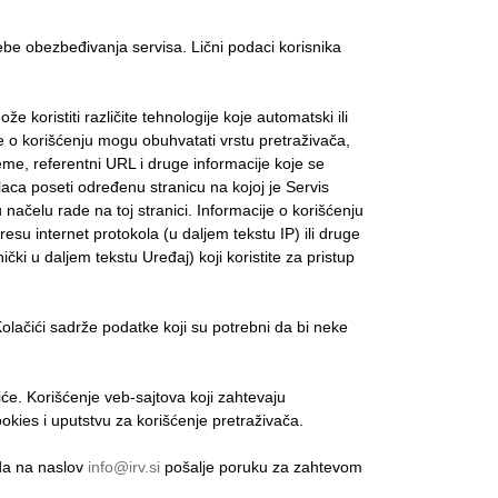
be obezbeđivanja servisa. Lični podaci korisnika
istiti različite tehnologije koje automatski ili
ije o korišćenju mogu obuhvatati vrstu pretraživača,
eme, referentni URL i druge informacije koje se
aca poseti određenu stranicu na kojoj je Servis
 u načelu rade na toj stranici. Informacije o korišćenju
su internet protokola (u daljem tekstu IP) ili druge
ički u daljem tekstu Uređaj) koji koristite za pristup
Kolačići sadrže podatke koji su potrebni da bi neke
će. Korišćenje veb-sajtova koji zahtevaju
ookies i uputstvu za korišćenje pretraživača.
 da na naslov
info@irv.si
pošalje poruku za zahtevom