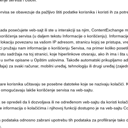
nje servisa i Uslovi.
e obavezuje da pažljivo štiti podatke korisnika i koristi ih za potre
ete veb-sajt ili ste u interakciji sa njim, ContentExchange može kor
 korišćenja servisa (u daljem tekstu Informacije o korišćenju). Informac
u lokaciju povezanu sa vašom IP adresom, stranicu kojoj se pristupa, vr
 pružaju nam informacije o korišćenju Servisa, na primer koliko posetil
rstu sadržaja na toj stranici, koje hiperlinkove otvaraju, ako ih ima i šta
mo u svrhe opisane u Opštim uslovima. Takođe automatski prikupljamo adre
ja) za svaki računar, mobilni uređaj, tehnologiju ili drugi uređaj (zajedn
nare korisnika učitavaju se posebne datoteke koje se nazivaju kolačići. 
o omogućavaju lakše korišćenje servisa na veb-sajtu.
 opredeli da li dozvoljava ili ne određenom veb-sajtu da koristi kolači
še informacija o kolačićima i njihovoj funkciji dostupno je na veb-sajtu C
h podataka odnosno zabrani upotrebu tih podataka za profiliranje tako
.