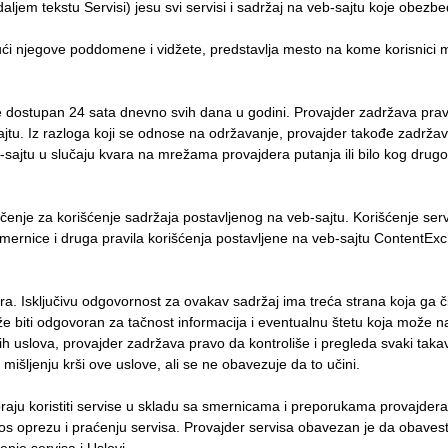
aljem tekstu Servisi) jesu svi servisi i sadržaj na veb-sajtu koje obez
egove poddomene i vidžete, predstavlja mesto na kome korisnici mogu l
dostupan 24 sata dnevno svih dana u godini. Provajder zadržava pr
jtu. Iz razloga koji se odnose na održavanje, provajder takođe zadrža
sajtu u slučaju kvara na mrežama provajdera putanja ili bilo kog drugog
e za korišćenje sadržaja postavljenog na veb-sajtu. Korišćenje servi
 smernice i druga pravila korišćenja postavljene na veb-sajtu ContentE
dera. Isključivu odgovornost za ovakav sadržaj ima treća strana koja ga č
 biti odgovoran za tačnost informacija i eventualnu štetu koja može nast
h uslova, provajder zadržava pravo da kontroliše i pregleda svaki takav m
 mišljenju krši ove uslove, ali se ne obavezuje da to učini.
oristiti servise u skladu sa smernicama i preporukama provajdera se
s oprezu i praćenju servisa. Provajder servisa obavezan je da obavest