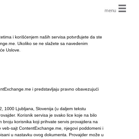
menu
ima i korišćenjem naših servisa potvrđujete da ste
ange.me. Ukoliko se ne slažete sa navedenim
eće Uslove.
tExchange.me i predstavljaju pravno obavezujući
 1000 Ljubljana, Slovenija (u daljem tekstu
ovajder. Korisnik servisa je svako lice koje na bilo
broju korisnika koji prihvate servis provajdera na
ste veb-sajt ContentExchange.me, njegovi poddomeni i
opisani u nastavku ovog dokumenta. Provajder može u