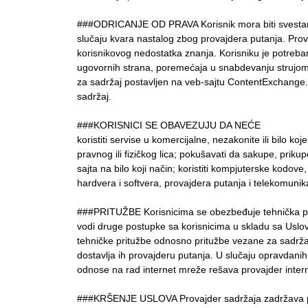
###ODRICANJE OD PRAVA Korisnik mora biti svestan s
slučaju kvara nastalog zbog provajdera putanja. Prov
korisnikovog nedostatka znanja. Korisniku je potreba
ugovornih strana, poremećaja u snabdevanju strujom i
za sadržaj postavljen na veb-sajtu ContentExchange.
sadržaj.
###KORISNICI SE OBAVEZUJU DA NEĆE
koristiti servise u komercijalne, nezakonite ili bilo ko
pravnog ili fizičkog lica; pokušavati da sakupe, prikupe
sajta na bilo koji način; koristiti kompjuterske kodove
hardvera i softvera, provajdera putanja i telekomunik
###PRITUŽBE Korisnicima se obezbeđuje tehnička p
vodi druge postupke sa korisnicima u skladu sa Usl
tehničke pritužbe odnosno pritužbe vezane za sadržaj.
dostavlja ih provajderu putanja. U slučaju opravdanih
odnose na rad internet mreže rešava provajder intern
###KRŠENJE USLOVA Provajder sadržaja zadržava pravo