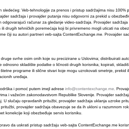
ledećeg: Veb-tehnologije za prenos i pristup sadržajima nisu 100% p
ajder sadržaja i provajder putanja nisu odgovorni za prekid u obezbeđi
n odgovarajući računar za gledanje video-sadržaja. Provajder sadržaja
li drugih tehničkih poremećaja koji bi privremeno mogli uticati na obe
me čiji su autori partneri veb-sajta ContentExchange.me. Provajder sad
je druge svrhe osim onih koje su precizirane u Uslovima; distribuirati autor
 odnosno skladište podatke o ličnosti drugih korisnika; kopirati, skladištit
, štetne programe ili slične stvari koje mogu uzrokovati smetnje, prekid i
acionih uređaja.
odrška i pomoć putem imejl adrese
info@contentexchange.me
. Provaj
ovima i važećim zakonodavstvom Republike Slovenije. Provajder sadrža
 U slučaju opravdanih pritužbi, provajder sadržaja uklanja uzroke pritu
 pritužbi, provajder sadržaja obavezuje se da ih ukloni u razumnom roku
et konekcije koji obezbeđuje servis korisniku.
 da uskrati pristup sadržaju veb-sajta ContentExchange.me korisnicim