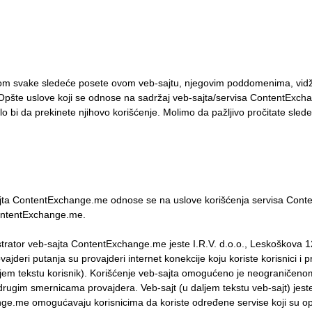
om svake sledeće posete ovom veb-sajtu, njegovim poddomenima, vidžet
Opšte uslove koji se odnose na sadržaj veb-sajta/servisa ContentExch
lo bi da prekinete njihovo korišćenje. Molimo da pažljivo pročitate sled
a ContentExchange.me odnose se na uslove korišćenja servisa Conten
ContentExchange.me.
tor veb-sajta ContentExchange.me jeste I.R.V. d.o.o., Leskoškova 12,
ajderi putanja su provajderi internet konekcije koju koriste korisnici i pr
ljem tekstu korisnik). Korišćenje veb-sajta omogućeno je neograničenom 
 drugim smernicama provajdera. Veb-sajt (u daljem tekstu veb-sajt) je
nge.me omogućavaju korisnicima da koriste određene servise koji su 