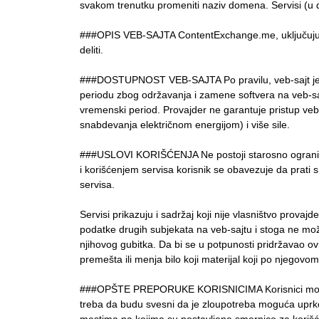
svakom trenutku promeniti naziv domena. Servisi (u d
###ОPIS VEB-SAJTA ContentExchange.me, uključujući nj
deliti.
###DOSTUPNOST VEB-SAJTA Po pravilu, veb-sajt je 
periodu zbog održavanja i zamene softvera na veb-sa
vremenski period. Provajder ne garantuje pristup veb-
snabdevanja električnom energijom) i više sile.
###USLOVI KORIŠĆENJA Ne postoji starosno ograničenj
i korišćenjem servisa korisnik se obavezuje da prati
servisa.
Servisi prikazuju i sadržaj koji nije vlasništvo provaj
podatke drugih subjekata na veb-sajtu i stoga ne može
njihovog gubitka. Da bi se u potpunosti pridržavao ovi
premešta ili menja bilo koji materijal koji po njegovom
###OPŠTE PREPORUKE KORISNICIMA Korisnici moraju k
treba da budu svesni da je zloupotreba moguća uprko